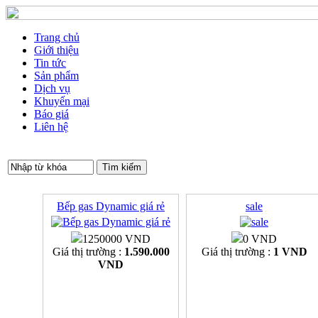
Trang chủ
Giới thiệu
Tin tức
Sản phẩm
Dịch vụ
Khuyến mại
Báo giá
Liên hệ
Bếp gas Dynamic giá rẻ
sale
1250000 VND
0 VND
Giá thị trường :
1.590.000
Giá thị trường :
1 VND
VND