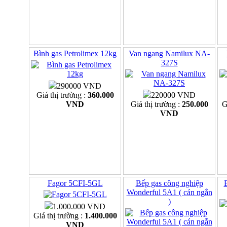
Bình gas Petrolimex 12kg
Van ngang Namilux NA-
327S
290000 VND
Giá thị trường :
360.000
220000 VND
VND
Giá thị trường :
250.000
G
VND
Fagor 5CFI-5GL
Bếp gas công nghiệp
Wonderful 5A1 ( cán ngắn
)
1.000.000 VND
Giá thị trường :
1.400.000
VND