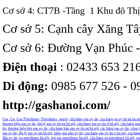
Cơ sở 4: CT7B -Tầng 1 Khu đô Th
Cơ sở 5: Cạnh cây Xăng Tâ
Cơ sở 6: Đường Vạn Phúc 
Điện thoại
: 02433 653 21
Di động:
0985 677 526 - 0
http://gashanoi.com/
Gas, Ga, Gas Petrolimex, Petrolimex, petrol,
cửa hàng gas uy tín, cua hang ga uy tin tai ha n
thương hiệu gas uy tín, đại lý gas uy tín tại hà nội, cửa hàng gas uy tín ở hà nội, cửa hàng ga
tín, thương hiệu bếp gas uy tín, cửa hàng bán gas uy tín tại hà nội, các hãng gas uy tín, công 
gas uy tín, đại lý gas uy tín hà nội, hãng gas nào uy tín, cua hang gas uy tin o ha noi, cua ha
đâu uy tín, ga petrolimex hà nội, gọi gas petrolimex hà nội, cửa hàng ga petrolimex hà nội, ga