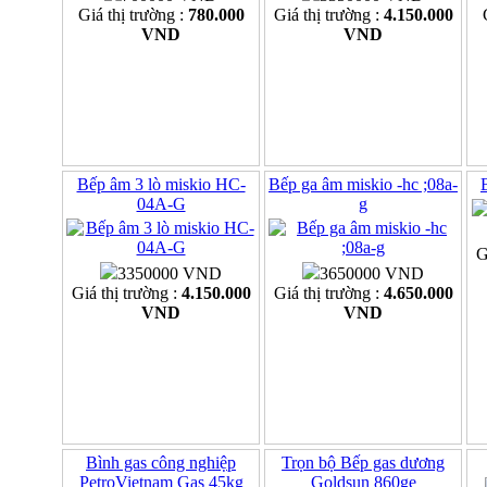
Giá thị trường :
780.000
Giá thị trường :
4.150.000
VND
VND
Bếp âm 3 lò miskio HC-
Bếp ga âm miskio -hc ;08a-
04A-G
g
G
3350000 VND
3650000 VND
Giá thị trường :
4.150.000
Giá thị trường :
4.650.000
VND
VND
Bình gas công nghiệp
Trọn bộ Bếp gas dương
PetroVietnam Gas 45kg
Goldsun 860ge