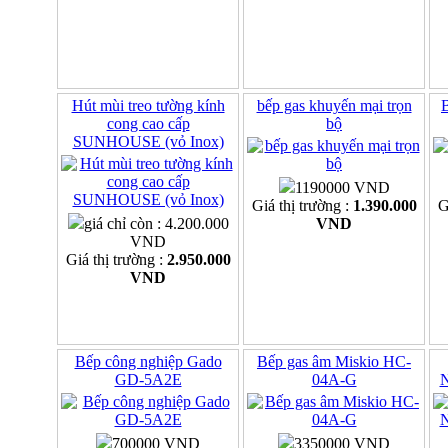
Hút mùi treo tường kính
bếp gas khuyến mại trọn
B
cong cao cấp
bộ
SUNHOUSE (vỏ Inox)
1190000 VND
Giá thị trường :
1.390.000
G
giá chỉ còn : 4.200.000
VND
VND
Giá thị trường :
2.950.000
VND
Bếp công nghiệp Gado
Bếp gas âm Miskio HC-
GD-5A2E
04A-G
700000 VND
3350000 VND