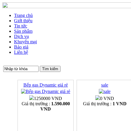
Trang chủ
Giới thiệu
Tin tức
Sản phẩm
Dịch vụ
Khuyến mại
Báo giá
Liên hệ
Bếp gas Dynamic giá rẻ
sale
1250000 VND
0 VND
Giá thị trường :
1.590.000
Giá thị trường :
1 VND
VND