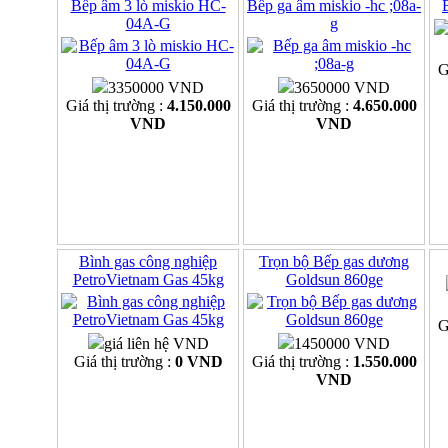
Bếp âm 3 lò miskio HC-
Bếp ga âm miskio -hc ;08a-
04A-G
g
G
3350000 VND
3650000 VND
Giá thị trường :
4.150.000
Giá thị trường :
4.650.000
VND
VND
Bình gas công nghiệp
Trọn bộ Bếp gas dương
PetroVietnam Gas 45kg
Goldsun 860ge
G
giá liên hệ VND
1450000 VND
Giá thị trường :
0 VND
Giá thị trường :
1.550.000
VND