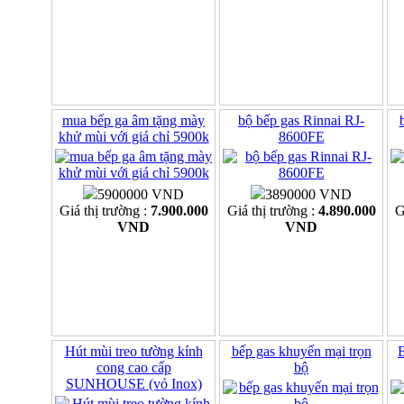
mua bếp ga âm tặng mày
bộ bếp gas Rinnai RJ-
khử mùi với giá chỉ 5900k
8600FE
5900000 VND
3890000 VND
Giá thị trường :
7.900.000
Giá thị trường :
4.890.000
G
VND
VND
Hút mùi treo tường kính
bếp gas khuyến mại trọn
B
cong cao cấp
bộ
SUNHOUSE (vỏ Inox)