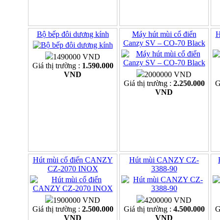
Bộ bếp đôi dương kính
Máy hút mùi cổ điển
H
Canzy SV – CO-70 Black
1490000 VND
Giá thị trường :
1.590.000
VND
2000000 VND
Giá thị trường :
2.250.000
G
VND
Hút mùi cổ điển CANZY
Hút mùi CANZY CZ-
CZ-2070 INOX
3388-90
1900000 VND
4200000 VND
Giá thị trường :
2.500.000
Giá thị trường :
4.500.000
G
VND
VND