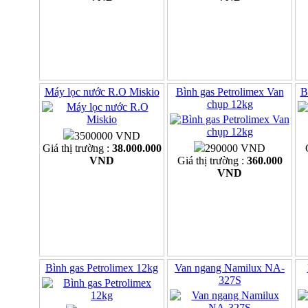
Máy lọc nước R.O Miskio
Bình gas Petrolimex Van
B
chụp 12kg
3500000 VND
Giá thị trường :
38.000.000
290000 VND
VND
Giá thị trường :
360.000
VND
Bình gas Petrolimex 12kg
Van ngang Namilux NA-
327S