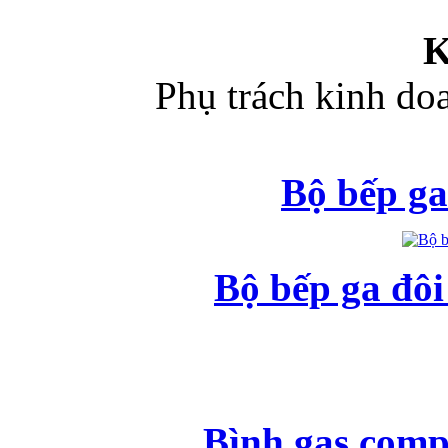
K
Phụ trách kinh d
Bộ bếp ga
Bộ bếp ga đô
Bình gas comp