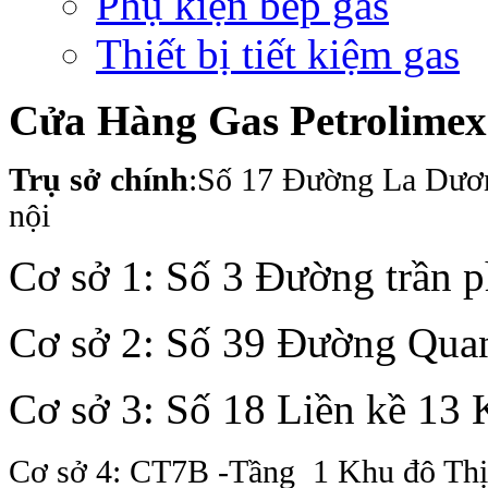
Phụ kiện bếp gas
Thiết bị tiết kiệm gas
Cửa Hàng Gas Petrolime
Trụ sở chính
:Số 17 Đường La Dươ
nội
Cơ sở 1: Số 3 Đường trần 
Cơ sở 2: Số 39 Đường Quan
Cơ sở 3: Số 18 Liền kề 13
Cơ sở 4: CT7B -Tầng 1 Khu đô Th