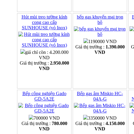
Hút mùi treo tường kính
bếp gas khuyến mại trọn
B
cong cao cấp
bộ
SUNHOUSE (vỏ Inox)
1190000 VND
Giá thị trường :
1.390.000
G
giá chỉ còn : 4.200.000
VND
VND
Giá thị trường :
2.950.000
VND
Bếp công nghiệp Gado
Bếp gas âm Miskio HC-
GD-5A2E
04A-G
700000 VND
3350000 VND
Giá thị trường :
780.000
Giá thị trường :
4.150.000
VND
VND