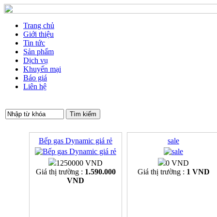
Trang chủ
Giới thiệu
Tin tức
Sản phẩm
Dịch vụ
Khuyến mại
Báo giá
Liên hệ
Bếp gas Dynamic giá rẻ
sale
1250000 VND
0 VND
Giá thị trường :
1.590.000
Giá thị trường :
1 VND
VND