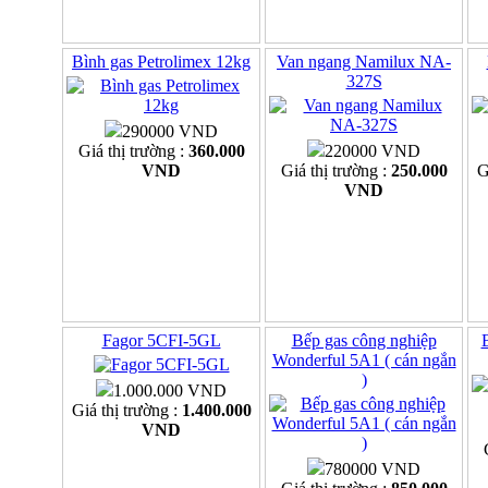
Bình gas Petrolimex 12kg
Van ngang Namilux NA-
327S
290000 VND
Giá thị trường :
360.000
220000 VND
VND
Giá thị trường :
250.000
G
VND
Fagor 5CFI-5GL
Bếp gas công nghiệp
Wonderful 5A1 ( cán ngắn
)
1.000.000 VND
Giá thị trường :
1.400.000
VND
780000 VND