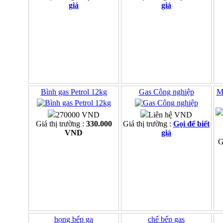
giá
giá
Bình gas Petrol 12kg
Gas Công nghiệp
M
270000 VND
Liên hệ VND
Giá thị trường :
330.000
Giá thị trường :
Gọi để biết
VND
giá
G
họng bếp ga
chế bếp gas