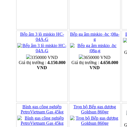
Bếp âm 3 lò miskio HC-
Bếp ga âm miskio -hc ;08a-
04A-G
g
G
3350000 VND
3650000 VND
Giá thị trường :
4.150.000
Giá thị trường :
4.650.000
VND
VND
Bình gas công nghiệp
Trọn bộ Bếp gas dương
PetroVietnam Gas 45kg
Goldsun 860ge
G