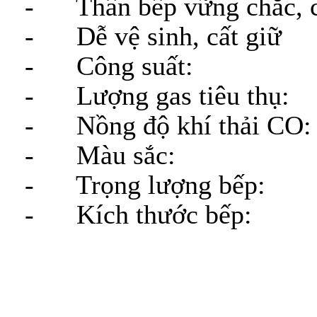
- Thân bếp vững chắc, c
- Dễ vệ sinh, cất giữ
- Công suất: 3.1 K
- Lượng gas tiêu thụ: 
- Nồng độ khí thải CO
- Màu sắc: Inox, h
- Trọng lượng bếp: 1
- Kích thước bếp: C