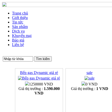
Trang chủ
Giới thiệu
Tin tức
Sản phẩm
Dịch vụ
Khuyến mại
Báo giá
Liên hệ
Bếp gas Dynamic giá rẻ
sale
1250000 VND
0 VND
Giá thị trường :
1.590.000
Giá thị trường :
1 VND
VND