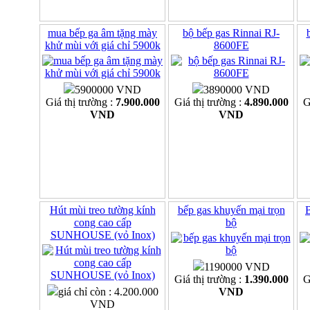
mua bếp ga âm tặng mày
bộ bếp gas Rinnai RJ-
khử mùi với giá chỉ 5900k
8600FE
5900000 VND
3890000 VND
Giá thị trường :
7.900.000
Giá thị trường :
4.890.000
G
VND
VND
Hút mùi treo tường kính
bếp gas khuyến mại trọn
B
cong cao cấp
bộ
SUNHOUSE (vỏ Inox)
1190000 VND
Giá thị trường :
1.390.000
G
giá chỉ còn : 4.200.000
VND
VND