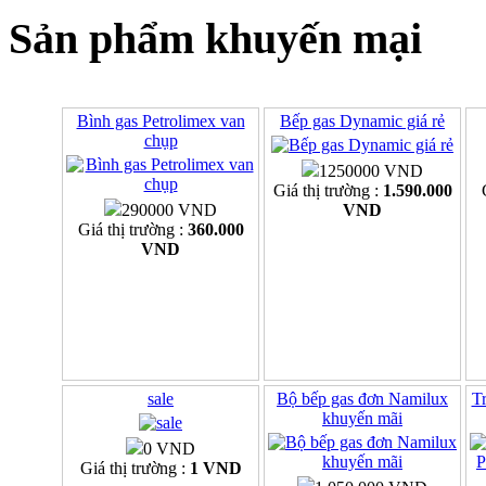
Sản phẩm khuyến mại
Bình gas Petrolimex van
Bếp gas Dynamic giá rẻ
chụp
1250000 VND
Giá thị trường :
1.590.000
290000 VND
VND
Giá thị trường :
360.000
VND
sale
Bộ bếp gas đơn Namilux
Tr
khuyến mãi
0 VND
Giá thị trường :
1 VND