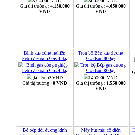
3350000 VND
3650000 VND
Giá thị trường :
4.150.000
Giá thị trường :
4.650.000
VND
VND
Bình gas công nghiệp
Trọn bộ Bếp gas dương
PetroVietnam Gas 45kg
Goldsun 860ge
G
giá liên hệ VND
1450000 VND
Giá thị trường :
0 VND
Giá thị trường :
1.550.000
VND
Bộ bếp đôi dương kính
Máy hút mùi cổ điển
H