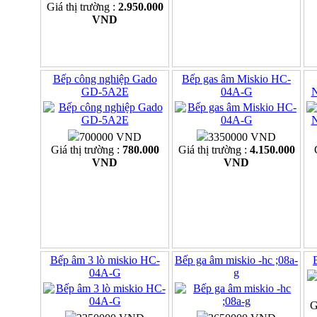
Giá thị trường :
2.950.000
VND
Bếp công nghiệp Gado
Bếp gas âm Miskio HC-
GD-5A2E
04A-G
700000 VND
3350000 VND
Giá thị trường :
780.000
Giá thị trường :
4.150.000
VND
VND
Bếp âm 3 lò miskio HC-
Bếp ga âm miskio -hc ;08a-
04A-G
g
G