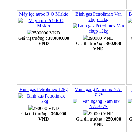
Máy lọc nước R.O Miskio
Bình gas Petrolimex Van
B
chụp 12kg
3500000 VND
Giá thị trường :
38.000.000
290000 VND
VND
Giá thị trường :
360.000
VND
Bình gas Petrolimex 12kg
Van ngang Namilux NA-
327S
290000 VND
Giá thị trường :
360.000
220000 VND
VND
Giá thị trường :
250.000
G
VND