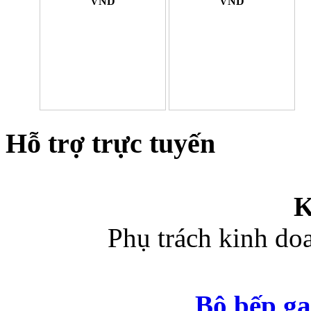
VND
VND
Hỗ trợ trực tuyến
K
Phụ trách kinh d
Bộ bếp ga