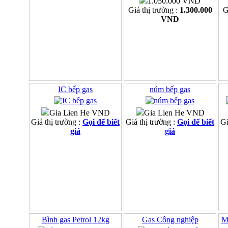
1.050.000 VND
Giá thị trường :
1.300.000
G
VND
IC bếp gas
núm bếp gas
Gia Lien He VND
Gia Lien He VND
Giá thị trường :
Gọi để biết
Giá thị trường :
Gọi để biết
Gi
giá
giá
Bình gas Petrol 12kg
Gas Công nghiệp
M