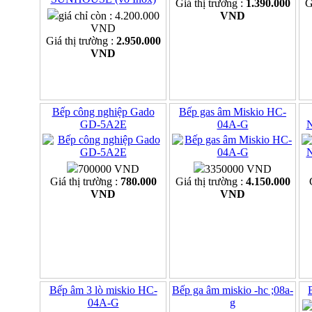
Giá thị trường :
1.390.000
G
giá chỉ còn : 4.200.000
VND
VND
Giá thị trường :
2.950.000
VND
Bếp công nghiệp Gado
Bếp gas âm Miskio HC-
GD-5A2E
04A-G
700000 VND
3350000 VND
Giá thị trường :
780.000
Giá thị trường :
4.150.000
VND
VND
Bếp âm 3 lò miskio HC-
Bếp ga âm miskio -hc ;08a-
04A-G
g