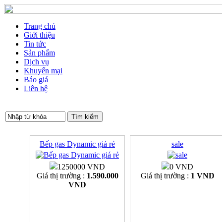
Trang chủ
Giới thiệu
Tin tức
Sản phẩm
Dịch vụ
Khuyến mại
Báo giá
Liên hệ
Bếp gas Dynamic giá rẻ
sale
1250000 VND
0 VND
Giá thị trường :
1.590.000
Giá thị trường :
1 VND
VND