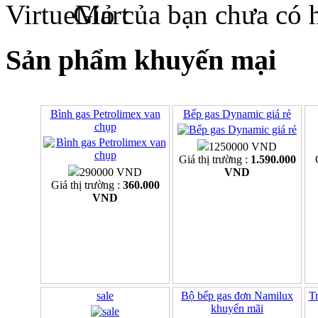
Giỏ của bạn chưa có 
Sản phẩm khuyến mại
Bình gas Petrolimex van
Bếp gas Dynamic giá rẻ
chụp
1250000 VND
Giá thị trường :
1.590.000
290000 VND
VND
Giá thị trường :
360.000
VND
sale
Bộ bếp gas đơn Namilux
Tr
khuyến mãi