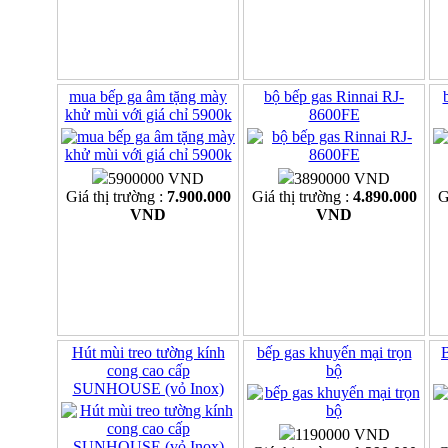
mua bếp ga âm tặng mày
bộ bếp gas Rinnai RJ-
khử mùi với giá chỉ 5900k
8600FE
5900000 VND
3890000 VND
Giá thị trường :
7.900.000
Giá thị trường :
4.890.000
G
VND
VND
Hút mùi treo tường kính
bếp gas khuyến mại trọn
B
cong cao cấp
bộ
SUNHOUSE (vỏ Inox)
1190000 VND