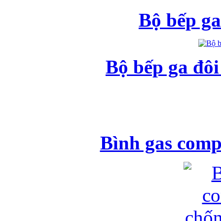
Bộ bếp ga
Bộ bếp ga đô
Bình gas comp