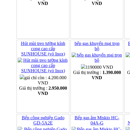
VND
VND
Hút mùi treo tường kính
bếp gas khuyến mại trọn
B
cong cao cấp
bộ
SUNHOUSE (vỏ Inox)
1190000 VND
Giá thị trường :
1.390.000
G
giá chỉ còn : 4.200.000
VND
VND
Giá thị trường :
2.950.000
VND
Bếp công nghiệp Gado
Bếp gas âm Miskio HC-
GD-5A2E
04A-G