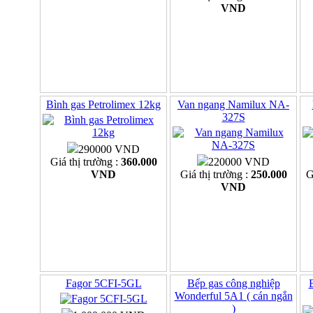
VND
Bình gas Petrolimex 12kg
Van ngang Namilux NA-
327S
290000 VND
Giá thị trường :
360.000
220000 VND
VND
Giá thị trường :
250.000
G
VND
Fagor 5CFI-5GL
Bếp gas công nghiệp
Wonderful 5A1 ( cán ngắn
)