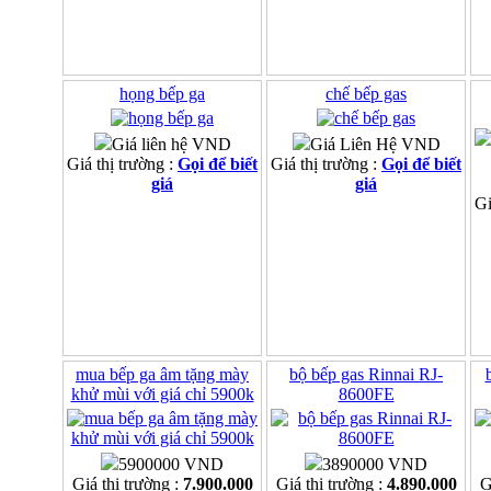
họng bếp ga
chế bếp gas
Giá liên hệ VND
Giá Liên Hệ VND
Giá thị trường :
Gọi để biết
Giá thị trường :
Gọi để biết
giá
giá
Gi
mua bếp ga âm tặng mày
bộ bếp gas Rinnai RJ-
khử mùi với giá chỉ 5900k
8600FE
5900000 VND
3890000 VND
Giá thị trường :
7.900.000
Giá thị trường :
4.890.000
G