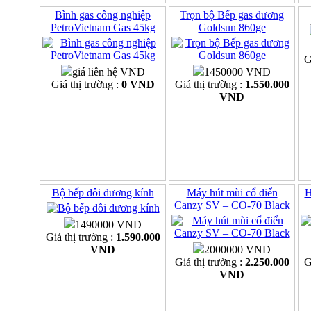
Bình gas công nghiệp
Trọn bộ Bếp gas dương
PetroVietnam Gas 45kg
Goldsun 860ge
G
giá liên hệ VND
1450000 VND
Giá thị trường :
0 VND
Giá thị trường :
1.550.000
VND
Bộ bếp đôi dương kính
Máy hút mùi cổ điển
H
Canzy SV – CO-70 Black
1490000 VND
Giá thị trường :
1.590.000
VND
2000000 VND
Giá thị trường :
2.250.000
G
VND