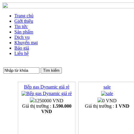
Trang chủ
Giới thiệu
Tin tức
Sản phẩm
Dịch vụ
Khuyến mại
Báo giá
Liên hệ
Bếp gas Dynamic giá rẻ
sale
1250000 VND
0 VND
Giá thị trường :
1.590.000
Giá thị trường :
1 VND
VND