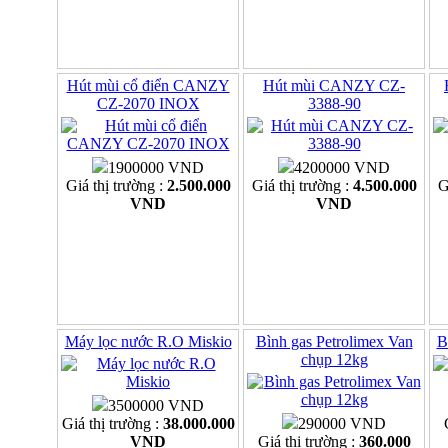
Hút mùi cổ điển CANZY
Hút mùi CANZY CZ-
CZ-2070 INOX
3388-90
1900000 VND
4200000 VND
Giá thị trường :
2.500.000
Giá thị trường :
4.500.000
G
VND
VND
Máy lọc nước R.O Miskio
Bình gas Petrolimex Van
B
chụp 12kg
3500000 VND
Giá thị trường :
38.000.000
290000 VND
VND
Giá thị trường :
360.000