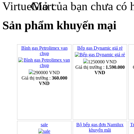
Giỏ của bạn chưa có 
Sản phẩm khuyến mại
Bình gas Petrolimex van
Bếp gas Dynamic giá rẻ
chụp
1250000 VND
Giá thị trường :
1.590.000
290000 VND
VND
Giá thị trường :
360.000
VND
sale
Bộ bếp gas đơn Namilux
Tr
khuyến mãi