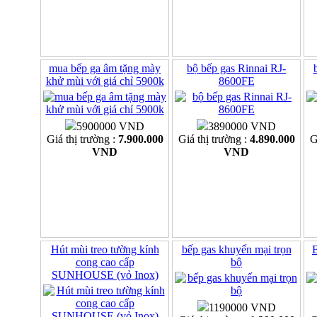
mua bếp ga âm tặng mày
bộ bếp gas Rinnai RJ-
khử mùi với giá chỉ 5900k
8600FE
5900000 VND
3890000 VND
Giá thị trường :
7.900.000
Giá thị trường :
4.890.000
G
VND
VND
Hút mùi treo tường kính
bếp gas khuyến mại trọn
B
cong cao cấp
bộ
SUNHOUSE (vỏ Inox)
1190000 VND