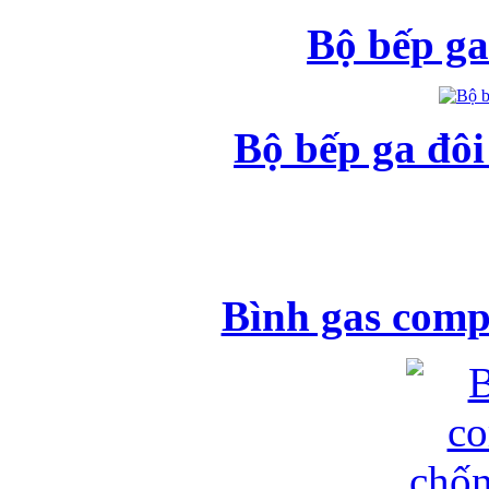
Bộ bếp ga
Bộ bếp ga đô
Bình gas comp