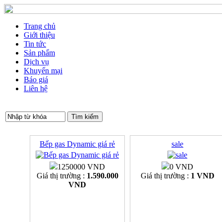
Trang chủ
Giới thiệu
Tin tức
Sản phẩm
Dịch vụ
Khuyến mại
Báo giá
Liên hệ
Bếp gas Dynamic giá rẻ
sale
1250000 VND
0 VND
Giá thị trường :
1.590.000
Giá thị trường :
1 VND
VND