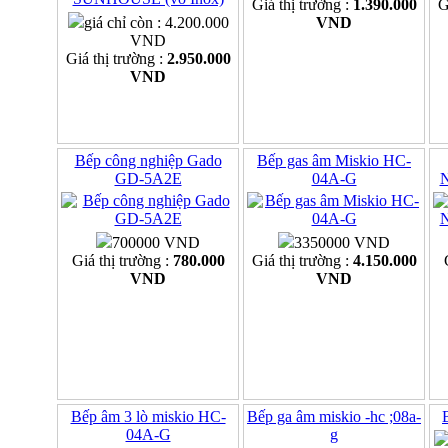
Giá thị trường :
1.390.000
G
giá chỉ còn : 4.200.000
VND
VND
Giá thị trường :
2.950.000
VND
Bếp công nghiệp Gado
Bếp gas âm Miskio HC-
GD-5A2E
04A-G
700000 VND
3350000 VND
Giá thị trường :
780.000
Giá thị trường :
4.150.000
VND
VND
Bếp âm 3 lò miskio HC-
Bếp ga âm miskio -hc ;08a-
04A-G
g