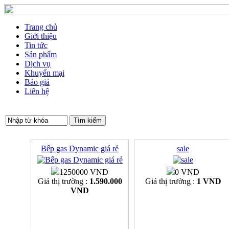
Trang chủ
Giới thiệu
Tin tức
Sản phẩm
Dịch vụ
Khuyến mại
Báo giá
Liên hệ
Bếp gas Dynamic giá rẻ
sale
1250000 VND
0 VND
Giá thị trường :
1.590.000
Giá thị trường :
1 VND
VND