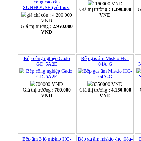
1190000 VND
Giá thị trường :
1.390.000
G
giá chỉ còn : 4.200.000
VND
VND
Giá thị trường :
2.950.000
VND
Bếp công nghiệp Gado
Bếp gas âm Miskio HC-
GD-5A2E
04A-G
700000 VND
3350000 VND
Giá thị trường :
780.000
Giá thị trường :
4.150.000
VND
VND
Bếp âm 3 lò miskio HC-
Bếp ga âm miskio -hc ;08a-