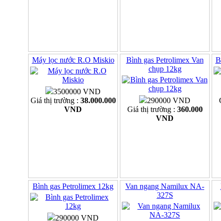
Máy lọc nước R.O Miskio
Bình gas Petrolimex Van
B
chụp 12kg
3500000 VND
Giá thị trường :
38.000.000
290000 VND
VND
Giá thị trường :
360.000
VND
Bình gas Petrolimex 12kg
Van ngang Namilux NA-
327S
290000 VND