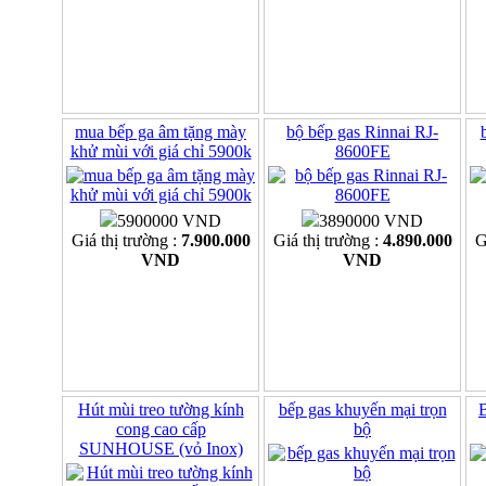
mua bếp ga âm tặng mày
bộ bếp gas Rinnai RJ-
khử mùi với giá chỉ 5900k
8600FE
5900000 VND
3890000 VND
Giá thị trường :
7.900.000
Giá thị trường :
4.890.000
G
VND
VND
Hút mùi treo tường kính
bếp gas khuyến mại trọn
B
cong cao cấp
bộ
SUNHOUSE (vỏ Inox)