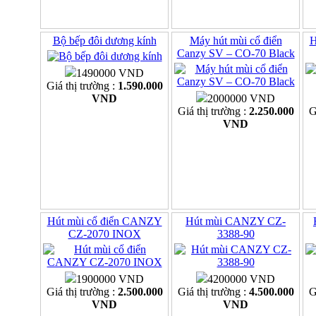
Bộ bếp đôi dương kính
Máy hút mùi cổ điển
H
Canzy SV – CO-70 Black
1490000 VND
Giá thị trường :
1.590.000
VND
2000000 VND
Giá thị trường :
2.250.000
G
VND
Hút mùi cổ điển CANZY
Hút mùi CANZY CZ-
CZ-2070 INOX
3388-90
1900000 VND
4200000 VND
Giá thị trường :
2.500.000
Giá thị trường :
4.500.000
G
VND
VND