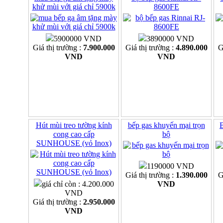
khử mùi với giá chỉ 5900k
8600FE
5900000 VND
3890000 VND
Giá thị trường :
7.900.000
Giá thị trường :
4.890.000
G
VND
VND
Hút mùi treo tường kính
bếp gas khuyến mại trọn
B
cong cao cấp
bộ
SUNHOUSE (vỏ Inox)
1190000 VND
Giá thị trường :
1.390.000
G
giá chỉ còn : 4.200.000
VND
VND
Giá thị trường :
2.950.000
VND