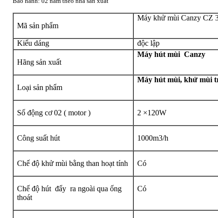
Bảo hành: 02 năm theo
nhà sản xuất
Máy khử mùi Canzy CZ
Mã sản phẩm
Kiểu dáng
độc lập
Máy hút mùi Canzy
Hãng sản xuất
Máy hút mùi, khử mùi tr
Loại sản phẩm
Số động cơ 02 ( motor )
2 ×120W
Công suất hút
1000m3/h
Chế độ khử mùi bằng than hoạt tính
Có
Chế độ hút đẩy ra ngoài qua ống
Có
thoát