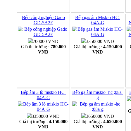
Bếp công nghiệp Gado
Bếp gas âm Miskio HC-
GD-5A2E
04A-G
700000 VND
3350000 VND
Giá thị trường :
780.000
Giá thị trường :
4.150.000
VND
VND
Bếp âm 3 lò miskio HC-
Bếp ga âm miskio -hc ;08a-
04A-G
g
G
3350000 VND
3650000 VND
Giá thị trường :
4.150.000
Giá thị trường :
4.650.000
VND
VND