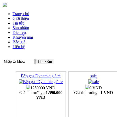
Trang chủ
Giới thiệu
Tin tức
Sản phẩm
Dịch vụ
Khuyến mại
Báo giá
Liên hệ
Bếp gas Dynamic giá rẻ
sale
1250000 VND
0 VND
Giá thị trường :
1.590.000
Giá thị trường :
1 VND
VND