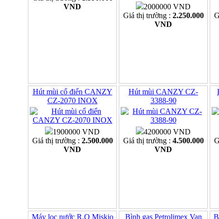
VND
2000000 VND
Giá thị trường :
2.250.000
G
VND
Hút mùi cổ điển CANZY
Hút mùi CANZY CZ-
CZ-2070 INOX
3388-90
1900000 VND
4200000 VND
Giá thị trường :
2.500.000
Giá thị trường :
4.500.000
G
VND
VND
Máy lọc nước R.O Miskio
Bình gas Petrolimex Van
B