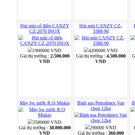
Hút mùi cổ điển CANZY
Hút mùi CANZY CZ-
CZ-2070 INOX
3388-90
1900000 VND
4200000 VND
Giá thị trường :
2.500.000
Giá thị trường :
4.500.000
G
VND
VND
Máy lọc nước R.O Miskio
Bình gas Petrolimex Van
B
chụp 12kg
3500000 VND
Giá thị trường :
38.000.000
290000 VND
VND
Giá thị trường :
360.000