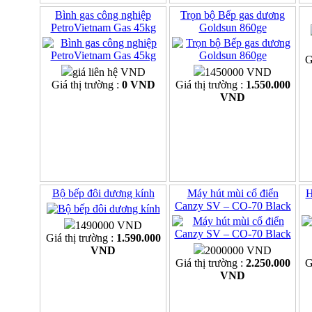
Bình gas công nghiệp
Trọn bộ Bếp gas dương
PetroVietnam Gas 45kg
Goldsun 860ge
G
giá liên hệ VND
1450000 VND
Giá thị trường :
0 VND
Giá thị trường :
1.550.000
VND
Bộ bếp đôi dương kính
Máy hút mùi cổ điển
H
Canzy SV – CO-70 Black
1490000 VND
Giá thị trường :
1.590.000
VND
2000000 VND
Giá thị trường :
2.250.000
G
VND