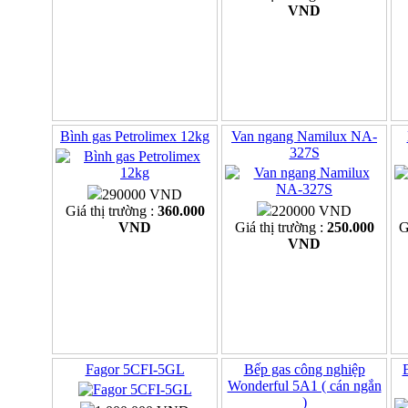
VND
Bình gas Petrolimex 12kg
Van ngang Namilux NA-
327S
290000 VND
Giá thị trường :
360.000
220000 VND
VND
Giá thị trường :
250.000
G
VND
Fagor 5CFI-5GL
Bếp gas công nghiệp
Wonderful 5A1 ( cán ngắn
)