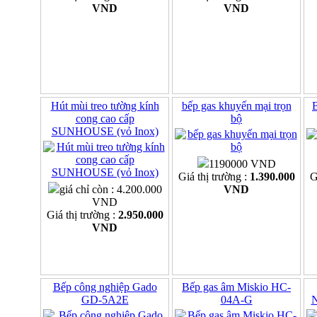
VND
VND
Hút mùi treo tường kính
bếp gas khuyến mại trọn
B
cong cao cấp
bộ
SUNHOUSE (vỏ Inox)
1190000 VND
Giá thị trường :
1.390.000
G
giá chỉ còn : 4.200.000
VND
VND
Giá thị trường :
2.950.000
VND
Bếp công nghiệp Gado
Bếp gas âm Miskio HC-
GD-5A2E
04A-G