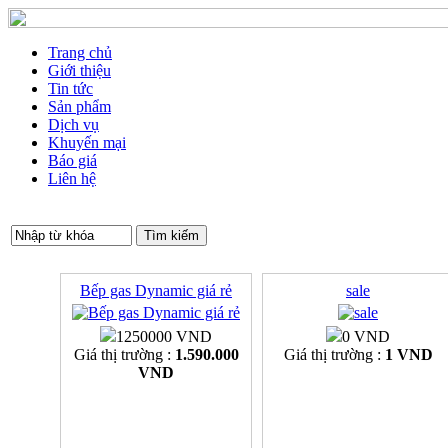
Trang chủ
Giới thiệu
Tin tức
Sản phẩm
Dịch vụ
Khuyến mại
Báo giá
Liên hệ
Bếp gas Dynamic giá rẻ
sale
1250000 VND
0 VND
Giá thị trường :
1.590.000
Giá thị trường :
1 VND
VND