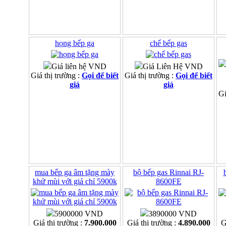
họng bếp ga
chế bếp gas
Giá liên hệ VND
Giá Liên Hệ VND
Giá thị trường :
Gọi để biết
Giá thị trường :
Gọi để biết
giá
giá
Gi
mua bếp ga âm tặng mày
bộ bếp gas Rinnai RJ-
khử mùi với giá chỉ 5900k
8600FE
5900000 VND
3890000 VND
Giá thị trường :
7.900.000
Giá thị trường :
4.890.000
G