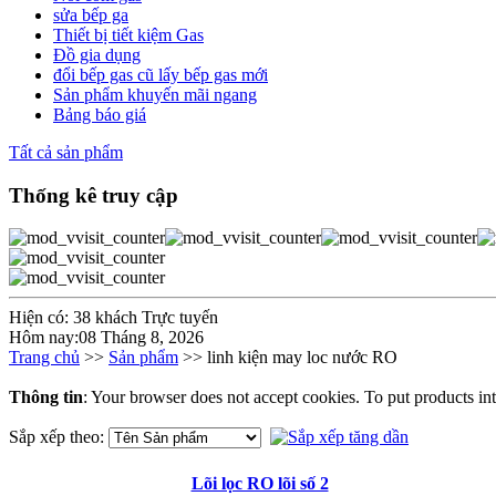
sửa bếp ga
Thiết bị tiết kiệm Gas
Đồ gia dụng
đổi bếp gas cũ lấy bếp gas mới
Sản phẩm khuyến mãi ngang
Bảng báo giá
Tất cả sản phẩm
Thống kê truy cập
Hiện có: 38 khách Trực tuyến
Hôm nay:08 Tháng 8, 2026
Trang chủ
>>
Sản phẩm
>> linh kiện may loc nước RO
Thông tin
: Your browser does not accept cookies. To put products in
Sắp xếp theo:
Lõi lọc RO lõi số 2