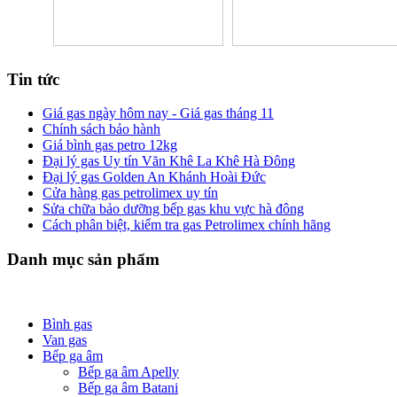
Tin tức
Giá gas ngày hôm nay - Giá gas tháng 11
Chính sách bảo hành
Giá bình gas petro 12kg
Đại lý gas Uy tín Văn Khê La Khê Hà Đông
Đại lý gas Golden An Khánh Hoài Đức
Cửa hàng gas petrolimex uy tín
Sửa chữa bảo dưỡng bếp gas khu vực hà đông
Cách phân biệt, kiểm tra gas Petrolimex chính hãng
Danh mục sản phẩm
Bình gas
Van gas
Bếp ga âm
Bếp ga âm Apelly
Bếp ga âm Batani