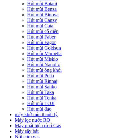
Hút mùi Batani
Hút mùi Benza
Hút mùi Binova
Hút mùi Canzy
Hút mùi Cata
Hút mùi cổ điển
Hút mùi Faber
Hút mùi Fagor
Hút mùi Goldsun
Hút mùi Marbella
Hút mùi Miskio
Hút mùi Napoliz
Hút mùi ống khói
Hút mùi Pelia
Hút mùi Rinnai
Hút mùi Sanko
Hút mùi Taka
Hút mùi Tenka
Hút mùi TOJI
Hút mùi đảo
máy khử mùi thanh lý
Máy lọc nước RO
Máy phát hiện rò rỉ Gas
Máy sấy bát
Nồi cơm gas