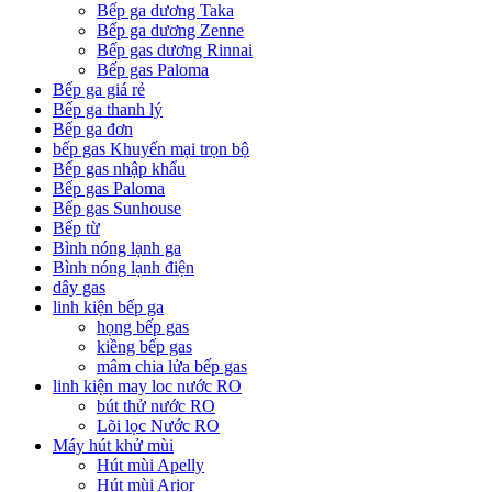
Bếp ga dương Taka
Bếp ga dương Zenne
Bếp gas dương Rinnai
Bếp gas Paloma
Bếp ga giá rẻ
Bếp ga thanh lý
Bếp ga đơn
bếp gas Khuyến mại trọn bộ
Bếp gas nhập khẩu
Bếp gas Paloma
Bếp gas Sunhouse
Bếp từ
Bình nóng lạnh ga
Bình nóng lạnh điện
dây gas
linh kiện bếp ga
họng bếp gas
kiềng bếp gas
mâm chia lửa bếp gas
linh kiện may loc nước RO
bút thử nước RO
Lõi lọc Nước RO
Máy hút khử mùi
Hút mùi Apelly
Hút mùi Arior