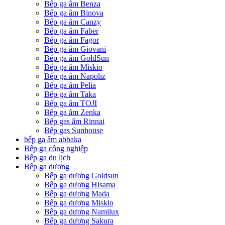
Bếp ga âm Benza
Bếp ga âm Binova
Bếp ga âm Canzy
Bếp ga âm Faber
Bếp ga âm Fagor
Bếp ga âm Giovani
Bếp ga âm GoldSun
Bếp ga âm Miskio
Bếp ga âm Napoliz
Bếp ga âm Pelia
Bếp ga âm Taka
Bếp ga âm TOJI
Bếp ga âm Zenka
Bếp gas âm Rinnai
Bếp gas Sunhouse
bếp ga âm abbaka
Bếp ga công nghiệp
Bếp ga du lịch
Bếp ga dương
Bếp ga dương Goldsun
Bếp ga dương Hisama
Bếp ga dương Mada
Bếp ga dương Miskio
Bếp ga dương Namilux
Bếp ga dương Sakura