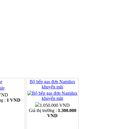
le
Bộ bếp gas đơn Namilux
khuyến mãi
VND
ng :
1 VND
1.050.000 VND
Giá thị trường :
1.300.000
VND