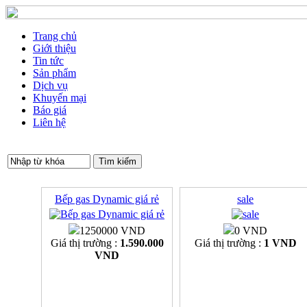
Trang chủ
Giới thiệu
Tin tức
Sản phẩm
Dịch vụ
Khuyến mại
Báo giá
Liên hệ
Bếp gas Dynamic giá rẻ
sale
1250000 VND
0 VND
Giá thị trường :
1.590.000
Giá thị trường :
1 VND
VND