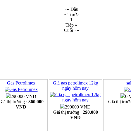
«« Đầu
« Trước
1
Tiếp »
Cuối »»
Gas Petrolimex
Giá gas petrolimex 12kg
sa
ngày hôm nay
290000 VND
0 
Giá thị trường :
360.000
Giá thị trườ
VND
290000 VND
Giá thị trường :
290.000
VND