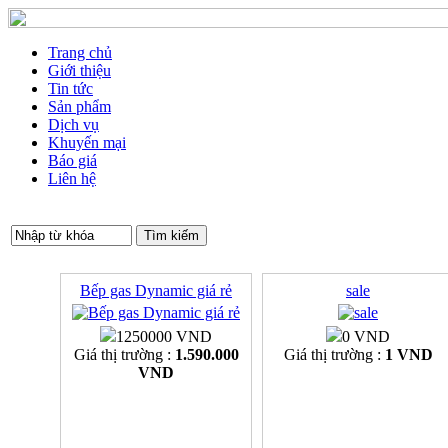
Trang chủ
Giới thiệu
Tin tức
Sản phẩm
Dịch vụ
Khuyến mại
Báo giá
Liên hệ
Bếp gas Dynamic giá rẻ
sale
1250000 VND
0 VND
Giá thị trường :
1.590.000
Giá thị trường :
1 VND
VND