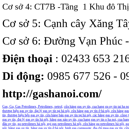
Cơ sở 4: CT7B -Tầng 1 Khu đô Th
Cơ sở 5: Cạnh cây Xăng Tâ
Cơ sở 6: Đường Vạn Phúc 
Điện thoại
: 02433 653 21
Di động:
0985 677 526 - 0
http://gashanoi.com/
Gas, Ga, Gas Petrolimex, Petrolimex, petrol,
cửa hàng gas uy tín, cua hang ga uy tin tai ha n
thương hiệu gas uy tín, đại lý gas uy tín tại hà nội, cửa hàng gas uy tín ở hà nội, cửa hàng ga
tín, thương hiệu bếp gas uy tín, cửa hàng bán gas uy tín tại hà nội, các hãng gas uy tín, công 
gas uy tín, đại lý gas uy tín hà nội, hãng gas nào uy tín, cua hang gas uy tin o ha noi, cua ha
đâu uy tín, ga petrolimex hà nội, gọi gas petrolimex hà nội, cửa hàng ga petrolimex hà nội, ga
nội, hãng gas uy tín, hãng gas uy tín ở hà nội, binh gas composite, địa chỉ mua gas uy tín, cửa 