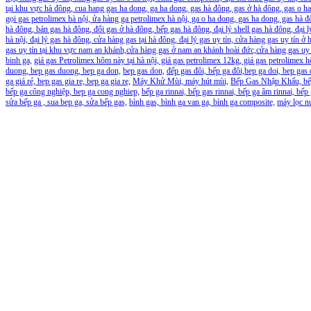
tại khu vực hà đông, cua hang gas ha dong, ga ha dong, gas hà đông, gas ở hà đông, gas o ha
gọi gas petrolimex hà nội, ửa hàng ga petrolimex hà nội, ga o ha dong, gas ha dong, gas hà 
hà đông, bán gas hà đông, đổi gas ở hà đông, bếp gas hà đông, đại lý shell gas hà đông, đại l
hà nội, đại lý gas hà đông, cửa hàng gas tại hà đông, đại lý gas uy tín, cửa hàng gas uy tín ở
gas uy tín tại khu vực nam an khánh,cửa hàng gas ở nam an khánh hoài đức,cửa hàng gas uy t
binh ga,
giá gas Petrolimex hôm này tại hà nội, giá gas petrolimex 12kg, giá gas petrolimex 
duong, bep gas duong, bep ga don,
bep gas don,
đếp gas đôi, bếp ga đôi,bep ga doi, bep gas 
ga giá rẻ, bep gas gia re, bep ga gia re,
Máy Khử Mùi, máy hút mùi,
Bếp Gas Nhập Khẩu, bếp 
bếp ga công nghiệp, bep ga cong nghiep,
bếp ga rinnai, bếp gas rinnai, bếp ga âm rinnai, bếp
sửa bếp ga , sua bep ga, sửa bếp gas,
bình gas, bình ga van ga, bình ga composite,
máy lọc n