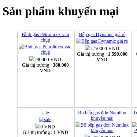
Sản phẩm khuyến mại
Bình gas Petrolimex van
Bếp gas Dynamic giá rẻ
chụp
1250000 VND
Giá thị trường :
1.590.000
290000 VND
VND
Giá thị trường :
360.000
VND
sale
Bộ bếp gas đơn Namilux
Tr
khuyến mãi
0 VND
Giá thị trường :
1 VND