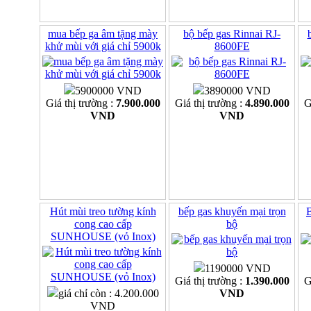
mua bếp ga âm tặng mày
bộ bếp gas Rinnai RJ-
khử mùi với giá chỉ 5900k
8600FE
5900000 VND
3890000 VND
Giá thị trường :
7.900.000
Giá thị trường :
4.890.000
G
VND
VND
Hút mùi treo tường kính
bếp gas khuyến mại trọn
B
cong cao cấp
bộ
SUNHOUSE (vỏ Inox)
1190000 VND
Giá thị trường :
1.390.000
G
giá chỉ còn : 4.200.000
VND
VND