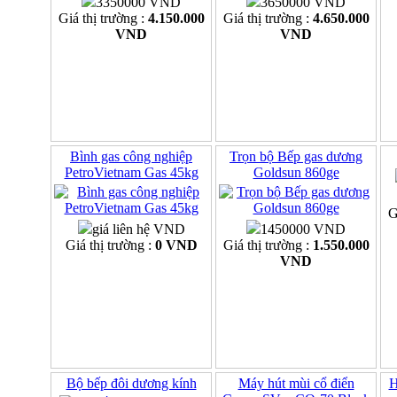
3350000 VND
3650000 VND
Giá thị trường :
4.150.000
Giá thị trường :
4.650.000
VND
VND
Bình gas công nghiệp
Trọn bộ Bếp gas dương
PetroVietnam Gas 45kg
Goldsun 860ge
G
giá liên hệ VND
1450000 VND
Giá thị trường :
0 VND
Giá thị trường :
1.550.000
VND
Bộ bếp đôi dương kính
Máy hút mùi cổ điển
H