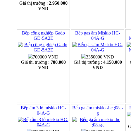
Giá thị trường :
2.950.000
VND
Bếp công nghiệp Gado
Bếp gas âm Miskio HC-
GD-5A2E
04A-G
700000 VND
3350000 VND
Giá thị trường :
780.000
Giá thị trường :
4.150.000
VND
VND
Bếp âm 3 lò miskio HC-
Bếp ga âm miskio -hc ;08a-
04A-G
g
G