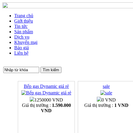
Trang chủ
Giới thiệu
Tin tức
Sản phẩm
Dịch vụ
Khuyến mại
Báo giá
Liên hệ
Bếp gas Dynamic giá rẻ
sale
1250000 VND
0 VND
Giá thị trường :
1.590.000
Giá thị trường :
1 VND
VND