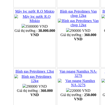
Máy lọc nước R.O Miskio
Bình gas Petrolimex Van
B
chụp 12kg
3500000 VND
Giá thị trường :
38.000.000
290000 VND
VND
Giá thị trường :
360.000
VND
Bình gas Petrolimex 12kg
Van ngang Namilux NA-
327S
290000 VND
Giá thị trường :
360.000
220000 VND
VND
Giá thị trường :
250.000
G
VND