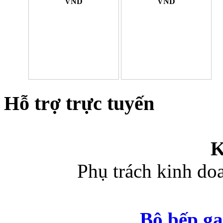
VND
VND
Hỗ trợ trực tuyến
K
Phụ trách kinh d
Bộ bếp ga