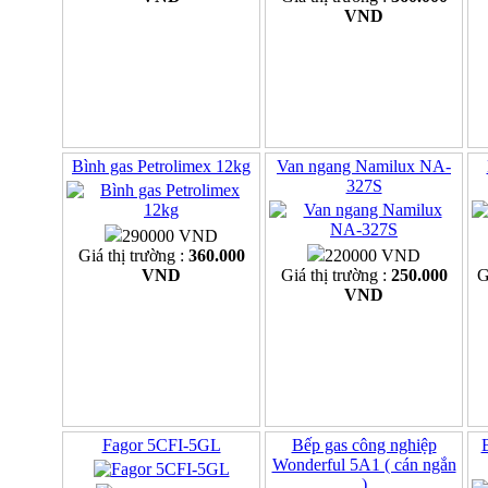
VND
Bình gas Petrolimex 12kg
Van ngang Namilux NA-
327S
290000 VND
Giá thị trường :
360.000
220000 VND
VND
Giá thị trường :
250.000
G
VND
Fagor 5CFI-5GL
Bếp gas công nghiệp
Wonderful 5A1 ( cán ngắn
)