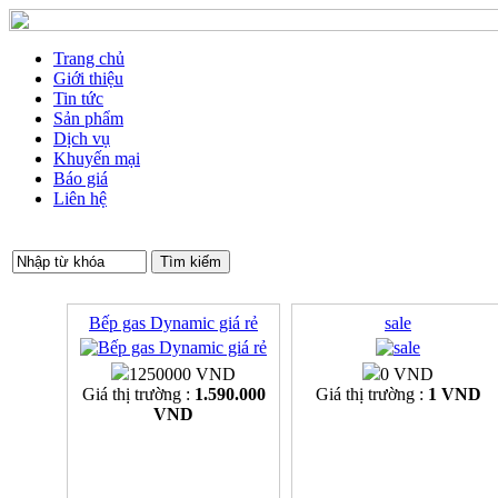
Trang chủ
Giới thiệu
Tin tức
Sản phẩm
Dịch vụ
Khuyến mại
Báo giá
Liên hệ
Bếp gas Dynamic giá rẻ
sale
1250000 VND
0 VND
Giá thị trường :
1.590.000
Giá thị trường :
1 VND
VND