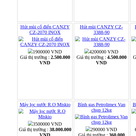
Hút mùi cổ điển CANZY
Hút mùi CANZY CZ-
CZ-2070 INOX
3388-90
1900000 VND
4200000 VND
Giá thị trường :
2.500.000
Giá thị trường :
4.500.000
G
VND
VND
Máy lọc nước R.O Miskio
Bình gas Petrolimex Van
B
chụp 12kg
3500000 VND
Giá thị trường :
38.000.000
290000 VND
VND
Giá thị trường :
360.000