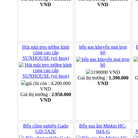
VND
VND
Hút mùi treo tường kính
bếp gas khuyến mại trọn
B
cong cao cấp
bộ
SUNHOUSE (vỏ Inox)
1190000 VND
Giá thị trường :
1.390.000
G
giá chỉ còn : 4.200.000
VND
VND
Giá thị trường :
2.950.000
VND
Bếp công nghiệp Gado
Bếp gas âm Miskio HC-
GD-5A2E
04A-G