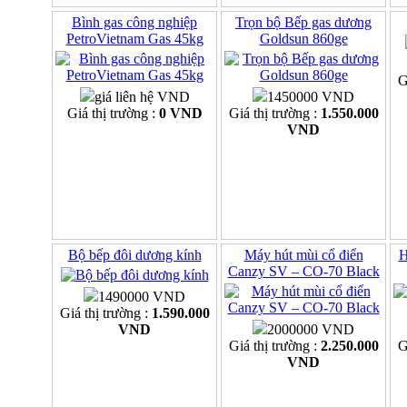
Bình gas công nghiệp
Trọn bộ Bếp gas dương
PetroVietnam Gas 45kg
Goldsun 860ge
G
giá liên hệ VND
1450000 VND
Giá thị trường :
0 VND
Giá thị trường :
1.550.000
VND
Bộ bếp đôi dương kính
Máy hút mùi cổ điển
H
Canzy SV – CO-70 Black
1490000 VND
Giá thị trường :
1.590.000
VND
2000000 VND
Giá thị trường :
2.250.000
G
VND