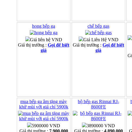
họng bếp ga
chế bếp gas
Giá liên hệ VND
Giá Liên Hệ VND
Giá thị trường :
Gọi để biết
Giá thị trường :
Gọi để biết
giá
giá
Gi
mua bếp ga âm tặng mày
bộ bếp gas Rinnai RJ-
khử mùi với giá chỉ 5900k
8600FE
5900000 VND
3890000 VND
Giá thị trường :
7.900.000
Giá thị trường :
4.890.000
G