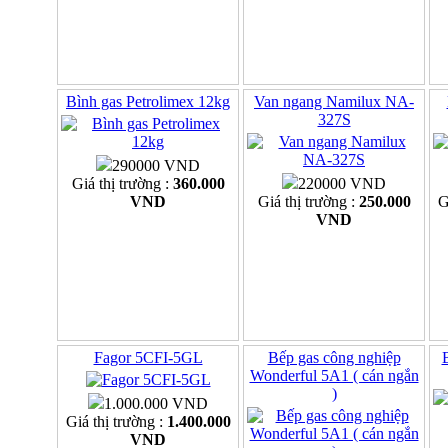
Bình gas Petrolimex 12kg
Van ngang Namilux NA-
327S
290000 VND
Giá thị trường :
360.000
220000 VND
VND
Giá thị trường :
250.000
G
VND
Fagor 5CFI-5GL
Bếp gas công nghiệp
Wonderful 5A1 ( cán ngắn
)
1.000.000 VND
Giá thị trường :
1.400.000
VND