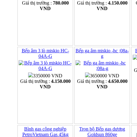
Giá thị trường :
780.000
Giá thị trường :
4.150.000
VND
VND
Bếp âm 3 lò miskio HC-
Bếp ga âm miskio -hc ;08a-
04A-G
g
G
3350000 VND
3650000 VND
Giá thị trường :
4.150.000
Giá thị trường :
4.650.000
VND
VND
Bình gas công nghiệp
Trọn bộ Bếp gas dương
PetroVietnam Gas 45kg
Goldsun 860ge