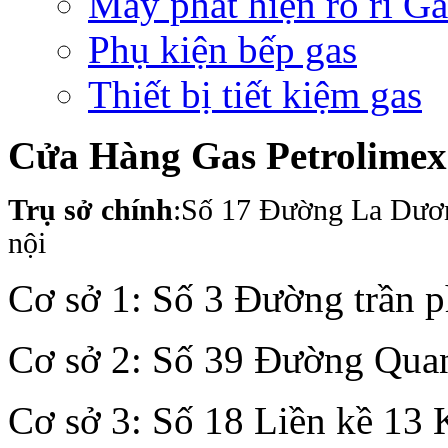
Máy phát hiện rò rỉ Ga
Phụ kiện bếp gas
Thiết bị tiết kiệm gas
Cửa Hàng Gas Petrolime
Trụ sở chính
:Số 17 Đường La Dươ
nội
Cơ sở 1: Số 3 Đường trần 
Cơ sở 2: Số 39 Đường Quan
Cơ sở 3: Số 18 Liền kề 13