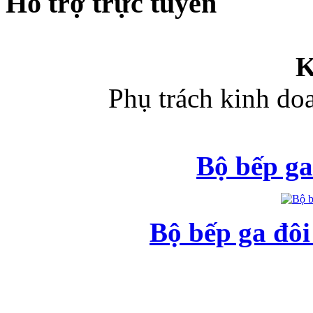
Hỗ trợ trực tuyến
K
Phụ trách kinh d
Bộ bếp ga
Bộ bếp ga đô