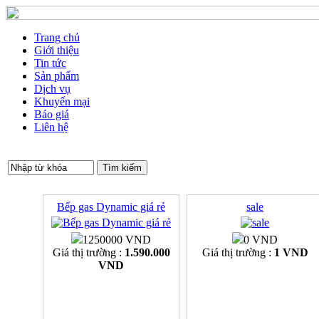
Trang chủ
Giới thiệu
Tin tức
Sản phẩm
Dịch vụ
Khuyến mại
Báo giá
Liên hệ
Bếp gas Dynamic giá rẻ
sale
1250000 VND
0 VND
Giá thị trường :
1.590.000
Giá thị trường :
1 VND
VND