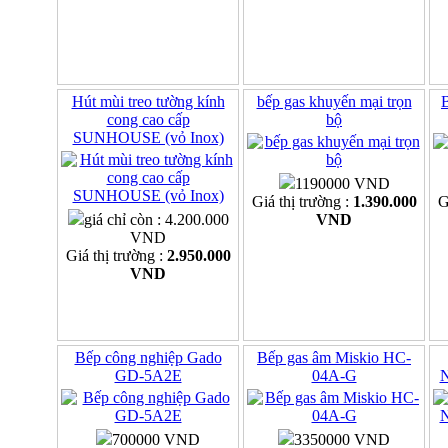
Hút mùi treo tường kính
bếp gas khuyến mại trọn
B
cong cao cấp
bộ
SUNHOUSE (vỏ Inox)
1190000 VND
Giá thị trường :
1.390.000
G
giá chỉ còn : 4.200.000
VND
VND
Giá thị trường :
2.950.000
VND
Bếp công nghiệp Gado
Bếp gas âm Miskio HC-
GD-5A2E
04A-G
700000 VND
3350000 VND