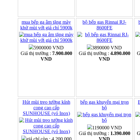
mua bếp ga âm tặng mày
bộ bếp gas Rinnai RJ-
khử mùi với giá chỉ 5900k
8600FE
5900000 VND
3890000 VND
Giá thị trường :
7.900.000
Giá thị trường :
4.890.000
G
VND
VND
Hút mùi treo tường kính
bếp gas khuyến mại trọn
B
cong cao cấp
bộ
SUNHOUSE (vỏ Inox)
1190000 VND
Giá thị trường :
1.390.000
G
giá chỉ còn : 4.200.000
VND