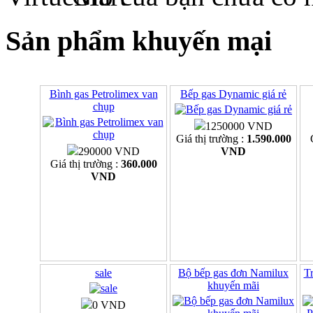
Sản phẩm khuyến mại
Bình gas Petrolimex van
Bếp gas Dynamic giá rẻ
chụp
1250000 VND
Giá thị trường :
1.590.000
290000 VND
VND
Giá thị trường :
360.000
VND
sale
Bộ bếp gas đơn Namilux
Tr
khuyến mãi
0 VND