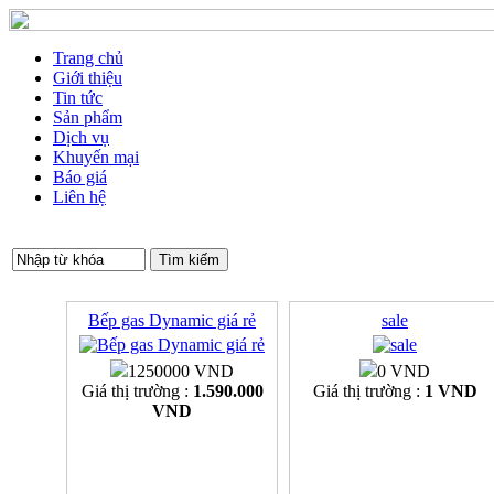
Trang chủ
Giới thiệu
Tin tức
Sản phẩm
Dịch vụ
Khuyến mại
Báo giá
Liên hệ
Bếp gas Dynamic giá rẻ
sale
1250000 VND
0 VND
Giá thị trường :
1.590.000
Giá thị trường :
1 VND
VND