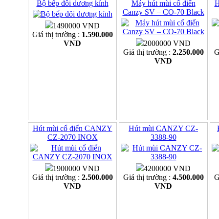
Bộ bếp đôi dương kính
Máy hút mùi cổ điển
H
Canzy SV – CO-70 Black
1490000 VND
Giá thị trường :
1.590.000
VND
2000000 VND
Giá thị trường :
2.250.000
G
VND
Hút mùi cổ điển CANZY
Hút mùi CANZY CZ-
CZ-2070 INOX
3388-90
1900000 VND
4200000 VND
Giá thị trường :
2.500.000
Giá thị trường :
4.500.000
G
VND
VND