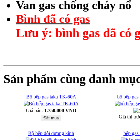
Van gas chống cháy nổ
Bình đã có gas
Lưu ý: bình gas đã có 
Sản phẩm cùng danh mụ
Bộ bếp gas taka TK-60A
bộ bếp ga
Giá bán:
1.750.000 VND
Giá thị tr
Bộ bếp đôi dương kính
bếp gas