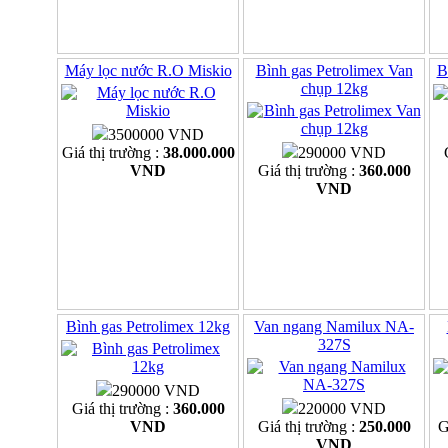
Máy lọc nước R.O Miskio
Bình gas Petrolimex Van
B
chụp 12kg
3500000 VND
Giá thị trường :
38.000.000
290000 VND
VND
Giá thị trường :
360.000
VND
Bình gas Petrolimex 12kg
Van ngang Namilux NA-
327S
290000 VND
Giá thị trường :
360.000
220000 VND
VND
Giá thị trường :
250.000
G
VND