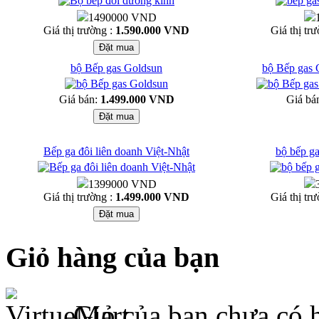
1490000 VND
Giá thị trường :
1.590.000 VND
Giá thị tr
bộ Bếp gas Goldsun
bộ Bếp gas
Giá bán:
1.499.000 VND
Giá bá
Bếp ga đôi liên doanh Việt-Nhật
bộ bếp g
1399000 VND
Giá thị trường :
1.499.000 VND
Giá thị tr
Giỏ hàng của bạn
Giỏ của bạn chưa có 