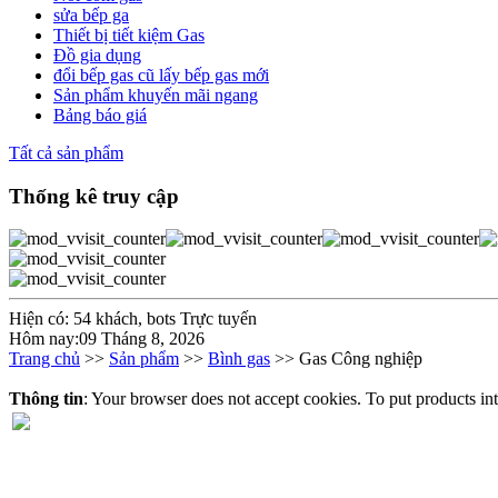
sửa bếp ga
Thiết bị tiết kiệm Gas
Đồ gia dụng
đổi bếp gas cũ lấy bếp gas mới
Sản phẩm khuyến mãi ngang
Bảng báo giá
Tất cả sản phẩm
Thống kê truy cập
Hiện có: 54 khách, bots Trực tuyến
Hôm nay:09 Tháng 8, 2026
Trang chủ
>>
Sản phẩm
>>
Bình gas
>> Gas Công nghiệp
Thông tin
: Your browser does not accept cookies. To put products in