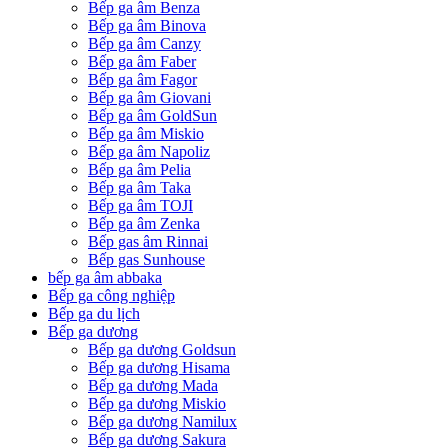
Bếp ga âm Benza
Bếp ga âm Binova
Bếp ga âm Canzy
Bếp ga âm Faber
Bếp ga âm Fagor
Bếp ga âm Giovani
Bếp ga âm GoldSun
Bếp ga âm Miskio
Bếp ga âm Napoliz
Bếp ga âm Pelia
Bếp ga âm Taka
Bếp ga âm TOJI
Bếp ga âm Zenka
Bếp gas âm Rinnai
Bếp gas Sunhouse
bếp ga âm abbaka
Bếp ga công nghiệp
Bếp ga du lịch
Bếp ga dương
Bếp ga dương Goldsun
Bếp ga dương Hisama
Bếp ga dương Mada
Bếp ga dương Miskio
Bếp ga dương Namilux
Bếp ga dương Sakura