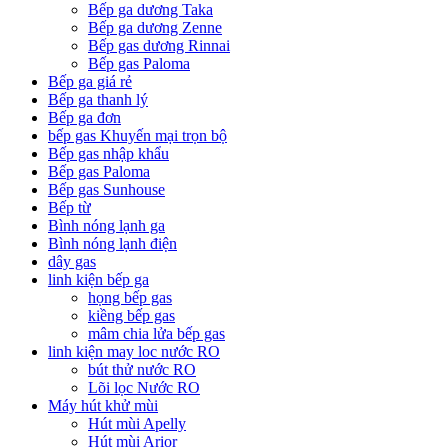
Bếp ga dương Taka
Bếp ga dương Zenne
Bếp gas dương Rinnai
Bếp gas Paloma
Bếp ga giá rẻ
Bếp ga thanh lý
Bếp ga đơn
bếp gas Khuyến mại trọn bộ
Bếp gas nhập khẩu
Bếp gas Paloma
Bếp gas Sunhouse
Bếp từ
Bình nóng lạnh ga
Bình nóng lạnh điện
dây gas
linh kiện bếp ga
họng bếp gas
kiềng bếp gas
mâm chia lửa bếp gas
linh kiện may loc nước RO
bút thử nước RO
Lõi lọc Nước RO
Máy hút khử mùi
Hút mùi Apelly
Hút mùi Arior