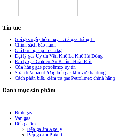
Tin tức
Giá gas ngày hôm nay - Giá gas tháng 11
Chính sách bảo hành
Giá bình gas petro 12kg
Đại lý gas Uy tín Văn Khê La Khê Hà Đông
Đại lý gas Golden An Khánh Hoài Đức
Cửa hàng gas petrolimex uy tín
Sửa chữa bảo dưỡng bếp gas khu vực hà đông
Cách phân biệt, kiểm tra gas Petrolimex chính hãng
Danh mục sản phẩm
Bình gas
Van gas
Bếp ga âm
Bếp ga âm Apelly
Bếp ga âm Batani