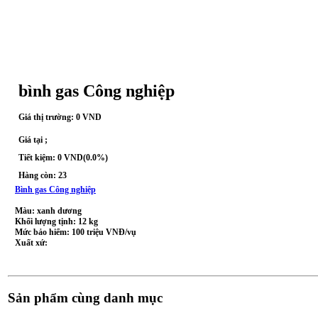
bình gas Công nghiệp
Giá thị trường: 0 VND
Giá tại ;
Tiết kiệm: 0 VND(0.0%)
Hàng còn: 23
Bình gas Công nghiệp
Màu:
xanh dương
Khối lượng tịnh:
12 kg
Mức bảo hiểm:
100 triệu VNĐ/vụ
Xuất xứ:
Sản phẩm cùng danh mục