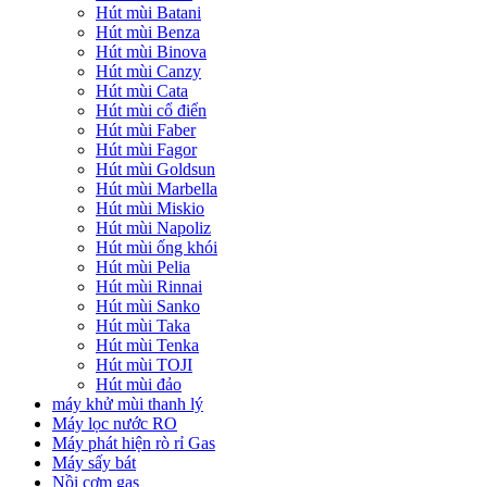
Hút mùi Batani
Hút mùi Benza
Hút mùi Binova
Hút mùi Canzy
Hút mùi Cata
Hút mùi cổ điển
Hút mùi Faber
Hút mùi Fagor
Hút mùi Goldsun
Hút mùi Marbella
Hút mùi Miskio
Hút mùi Napoliz
Hút mùi ống khói
Hút mùi Pelia
Hút mùi Rinnai
Hút mùi Sanko
Hút mùi Taka
Hút mùi Tenka
Hút mùi TOJI
Hút mùi đảo
máy khử mùi thanh lý
Máy lọc nước RO
Máy phát hiện rò rỉ Gas
Máy sấy bát
Nồi cơm gas