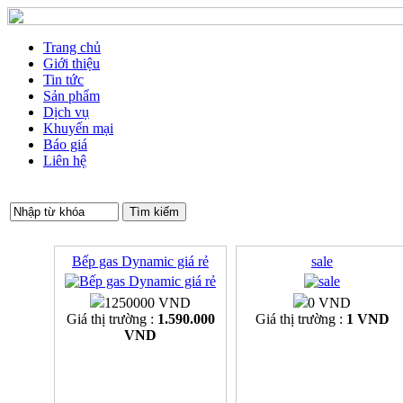
Trang chủ
Giới thiệu
Tin tức
Sản phẩm
Dịch vụ
Khuyến mại
Báo giá
Liên hệ
Bếp gas Dynamic giá rẻ
sale
1250000 VND
0 VND
Giá thị trường :
1.590.000
Giá thị trường :
1 VND
VND