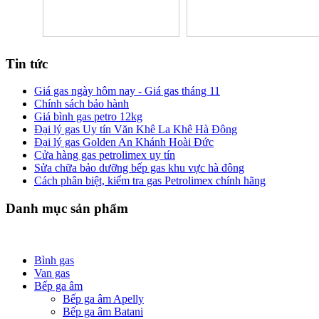
Tin tức
Giá gas ngày hôm nay - Giá gas tháng 11
Chính sách bảo hành
Giá bình gas petro 12kg
Đại lý gas Uy tín Văn Khê La Khê Hà Đông
Đại lý gas Golden An Khánh Hoài Đức
Cửa hàng gas petrolimex uy tín
Sửa chữa bảo dưỡng bếp gas khu vực hà đông
Cách phân biệt, kiểm tra gas Petrolimex chính hãng
Danh mục sản phẩm
Bình gas
Van gas
Bếp ga âm
Bếp ga âm Apelly
Bếp ga âm Batani