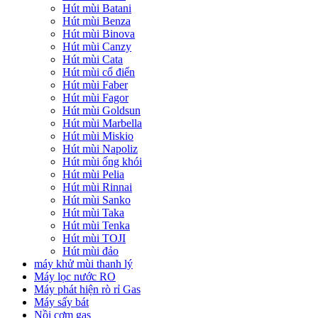
Hút mùi Batani
Hút mùi Benza
Hút mùi Binova
Hút mùi Canzy
Hút mùi Cata
Hút mùi cổ điển
Hút mùi Faber
Hút mùi Fagor
Hút mùi Goldsun
Hút mùi Marbella
Hút mùi Miskio
Hút mùi Napoliz
Hút mùi ống khói
Hút mùi Pelia
Hút mùi Rinnai
Hút mùi Sanko
Hút mùi Taka
Hút mùi Tenka
Hút mùi TOJI
Hút mùi đảo
máy khử mùi thanh lý
Máy lọc nước RO
Máy phát hiện rò rỉ Gas
Máy sấy bát
Nồi cơm gas