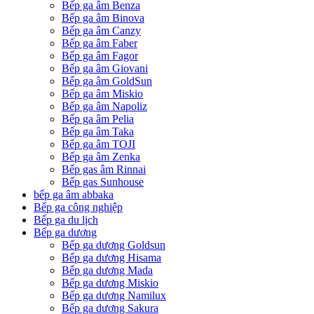
Bếp ga âm Benza
Bếp ga âm Binova
Bếp ga âm Canzy
Bếp ga âm Faber
Bếp ga âm Fagor
Bếp ga âm Giovani
Bếp ga âm GoldSun
Bếp ga âm Miskio
Bếp ga âm Napoliz
Bếp ga âm Pelia
Bếp ga âm Taka
Bếp ga âm TOJI
Bếp ga âm Zenka
Bếp gas âm Rinnai
Bếp gas Sunhouse
bếp ga âm abbaka
Bếp ga công nghiệp
Bếp ga du lịch
Bếp ga dương
Bếp ga dương Goldsun
Bếp ga dương Hisama
Bếp ga dương Mada
Bếp ga dương Miskio
Bếp ga dương Namilux
Bếp ga dương Sakura