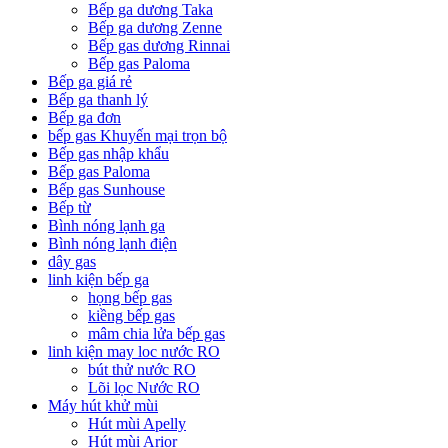
Bếp ga dương Taka
Bếp ga dương Zenne
Bếp gas dương Rinnai
Bếp gas Paloma
Bếp ga giá rẻ
Bếp ga thanh lý
Bếp ga đơn
bếp gas Khuyến mại trọn bộ
Bếp gas nhập khẩu
Bếp gas Paloma
Bếp gas Sunhouse
Bếp từ
Bình nóng lạnh ga
Bình nóng lạnh điện
dây gas
linh kiện bếp ga
họng bếp gas
kiềng bếp gas
mâm chia lửa bếp gas
linh kiện may loc nước RO
bút thử nước RO
Lõi lọc Nước RO
Máy hút khử mùi
Hút mùi Apelly
Hút mùi Arior