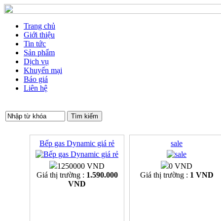
Trang chủ
Giới thiệu
Tin tức
Sản phẩm
Dịch vụ
Khuyến mại
Báo giá
Liên hệ
Bếp gas Dynamic giá rẻ
sale
1250000 VND
0 VND
Giá thị trường :
1.590.000
Giá thị trường :
1 VND
VND