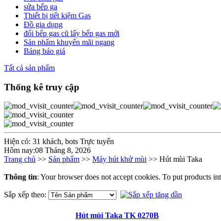
sửa bếp ga
Thiết bị tiết kiệm Gas
Đồ gia dụng
đổi bếp gas cũ lấy bếp gas mới
Sản phẩm khuyến mãi ngang
Bảng báo giá
Tất cả sản phẩm
Thống kê truy cập
Hiện có: 31 khách, bots Trực tuyến
Hôm nay:08 Tháng 8, 2026
Trang chủ
>>
Sản phẩm
>>
Máy hút khử mùi
>> Hút mùi Taka
Thông tin
: Your browser does not accept cookies. To put products in
Sắp xếp theo:
Hút mùi Taka TK 0270B